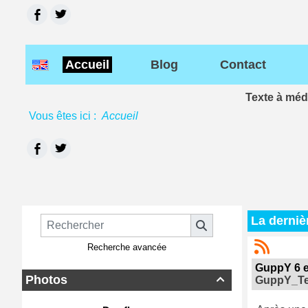
Accueil
Blog
Contact
Texte à méd
Vous êtes ici :
Accueil
La derniè
Recherche avancée
GuppY 6 e
Photos
GuppY_T
