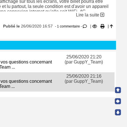
'affichage sur tous les écrans, votre billet pourra être
é et lu partout, la seule condition est d'avoir un appareil
ne connexion internet qu'elle soit WiFi, 4G...
Lire la suite
'avez qu'à vous occuper du contenu de votre billet,
Publié le
26/06/2020 16:57
|
|
fera le reste, mais l'important étant le contenu, c'est à
- 1 commentaire -
u'il revient de le décider !
ouvez classer vos billets par catégories, accepter les
s des utilisateurs, les commentaires avec ou sans
mation de l'administrateur. Pour la sécurité de votre
25/06/2020 21:20
il nous semble préférable de sélectionner Confirmation
s vos questions concernant
(par GuppY_Team)
strateur ne serait-ce que pour éviter les contenus
Team ...
opriés.
25/06/2020 21:16
 de voir !
s vos questions concernant
(par GuppY_Team)
Team ...