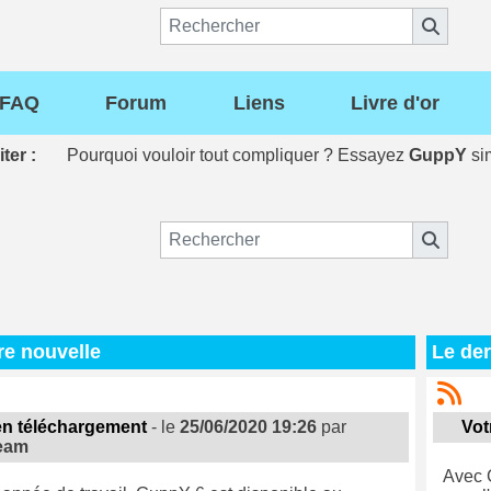
FAQ
Forum
Liens
Livre d'or
iter :
Pourquoi vouloir tout compliquer ? Essayez
GuppY
si
re nouvelle
Le der
n téléchargement
- le
25/06/2020 19:26
par
Vot
eam
Avec G